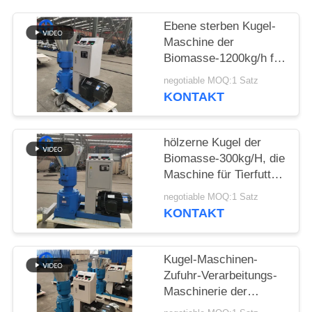
DATENSCHUTZERKLÄRUNG
Ebene sterben Kugel-
Maschine der
Biomasse-1200kg/h für
das organisches
negotiable MOQ:1 Satz
Düngemittel-Drücken
KONTAKT
hölzerne Kugel der
Biomasse-300kg/H, die
Maschine für Tierfutter
herstellt
negotiable MOQ:1 Satz
KONTAKT
Kugel-Maschinen-
Zufuhr-Verarbeitungs-
Maschinerie der
Biomasse-200-300kg/H