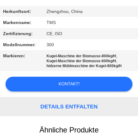
QUALITÄTSKONTROLLE
Herkunftsort:
Zhengzhou, China
Markenname:
TMS
KONTAKT
Zertifizierung:
CE, ISO
Modellnummer:
300
NACHRICHTEN
Markieren:
,
Kugel-Maschine der Biomasse-800kg/H
,
Kugel-Maschine der Biomasse-600kg/H
hölzerne Mühlmaschine der Kugel-800kg/H
ALLE
FÄLLE
KONTAKT!
REFERENZEN
DETAILS ENTFALTEN
SITEMAP
Ähnliche Produkte