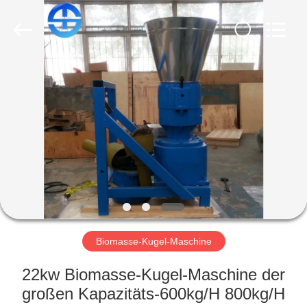
MACHINERY
CO.,
LTD.
All
Rights
Reserved.
Developed
by
STARTSEITE
ECER
PRODUKTE
VIDEOS
ÜBER
UNS
Biomasse-Kugel-Maschine
FABRIK
22kw Biomasse-Kugel-Maschine der
TOUR
großen Kapazitäts-600kg/H 800kg/H