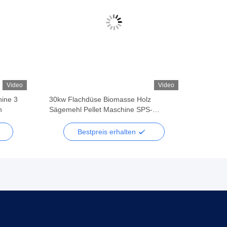
Video
Video
hine 3
30kw Flachdüse Biomasse Holz
h
Sägemehl Pellet Maschine SPS-
Steuerung
Bestpreis erhalten