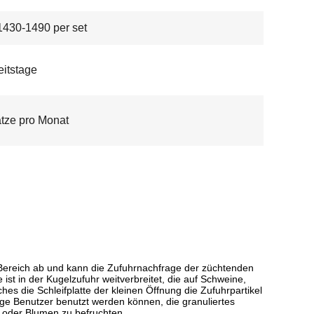
430-1490 per set
eitstage
tze pro Monat
n Bereich ab und kann die Zufuhrnachfrage der züchtenden
ist in der Kugelzufuhr weitverbreitet, die auf Schweine,
es die Schleifplatte der kleinen Öffnung die Zufuhrpartikel
nige Benutzer benutzt werden können, die granuliertes
n oder Blumen zu befruchten.