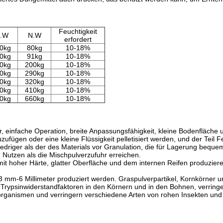
Feuchtigkeit
.W
N.W
erfordert
0kg
80kg
10-18%
0kg
91kg
10-18%
0kg
200kg
10-18%
0kg
290kg
10-18%
0kg
320kg
10-18%
0kg
410kg
10-18%
0kg
660kg
10-18%
, einfache Operation, breite Anpassungsfähigkeit, kleine Bodenfläche
zufügen oder eine kleine Flüssigkeit pelletisiert werden, und der Teil 
iedriger als der des Materials vor Granulation, die für Lagerung bequem
n Nutzen als die Mischpulverzufuhr erreichen.
 mit hoher Härte, glatter Oberfläche und dem internen Reifen produzie
 mm-6 Millimeter produziert werden. Graspulverpartikel, Kornkörner u
Trypsinwiderstandfaktoren in den Körnern und in den Bohnen, verringe
organismen und verringern verschiedene Arten von rohen Insekten u