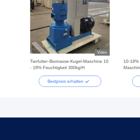
Video
Video
ine 50HZ
Tierfutter-Biomasse-Kugel-Maschine 10
10-18% F
0kg/H
- 18% Feuchtigkeit 300kg/H
Maschi
Bestpreis erhalten