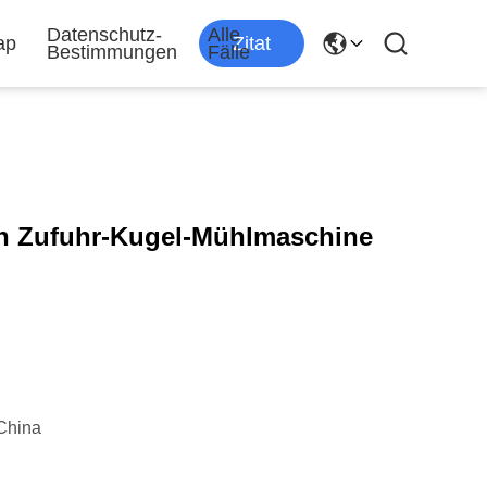
Datenschutz-
Alle
ap
Zitat
Bestimmungen
Fälle
n Zufuhr-Kugel-Mühlmaschine
China