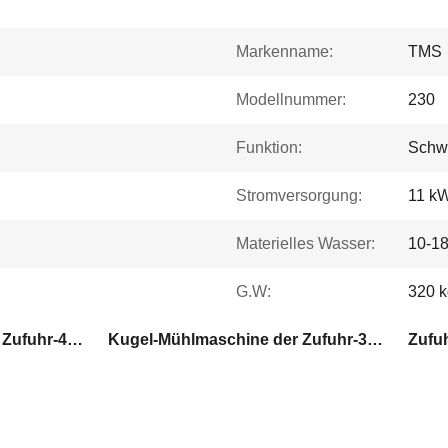
Markenname:
TMS
Modellnummer:
230
Funktion:
Schwe
Stromversorgung:
11 k
Materielles Wasser:
10-1
G.W:
320 k
Kugel-Mühlmaschine der Zufuhr-400Kg/H
Kugel-Mühlmaschine der Zufuhr-300Kg/H