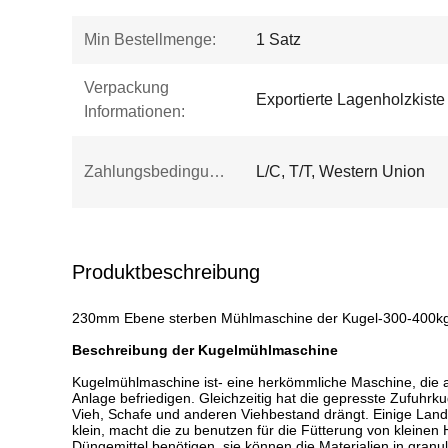
Min Bestellmenge:
1 Satz
Verpackung
Exportierte Lagenholzkist
Informationen:
Zahlungsbedingungen:
L/C, T/T, Western Union
Produktbeschreibung
230mm Ebene sterben Mühlmaschine der Kugel-300-400k
Beschreibung der Kugelmühlmaschine
Kugelmühlmaschine ist- eine herkömmliche Maschine, die au
Anlage befriedigen. Gleichzeitig hat die gepresste Zufuhrku
Vieh, Schafe und anderen Viehbestand drängt. Einige Landwir
klein, macht die zu benutzen für die Fütterung von kleinen
Düngemittel benötigen, sie können die Materialien in gran