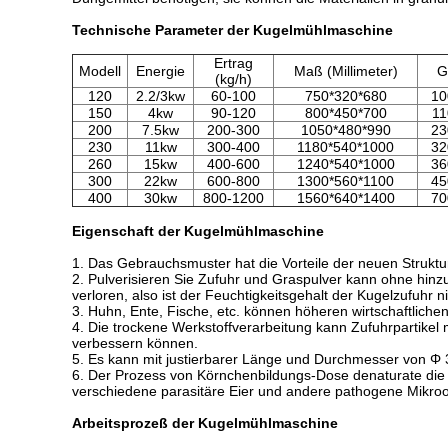
Technische Parameter der Kugelmühlmaschine
Ertrag
Modell
Energie
Maß (Millimeter)
G
(kg/h)
120
2.2/3kw
60-100
750*320*680
10
150
4kw
90-120
800*450*700
11
200
7.5kw
200-300
1050*480*990
23
230
11kw
300-400
1180*540*1000
32
260
15kw
400-600
1240*540*1000
36
300
22kw
600-800
1300*560*1100
45
400
30kw
800-1200
1560*640*1400
70
Eigenschaft der Kugelmühlmaschine
1.
Das Gebrauchsmuster hat die Vorteile der neuen Struktur
2. Pulverisieren Sie Zufuhr und Graspulver kann ohne hinzu
verloren, also ist der Feuchtigkeitsgehalt der Kugelzufuhr n
3. Huhn, Ente, Fische, etc. können höheren wirtschaftliche
4. Die trockene Werkstoffverarbeitung kann Zufuhrpartikel
verbessern können.
5. Es kann mit justierbarer Länge und Durchmesser von Φ 3
6. Der Prozess von Körnchenbildungs-Dose denaturate die 
verschiedene parasitäre Eier und andere pathogene Mikro
Arbeitsprozeß der Kugelmühlmaschine