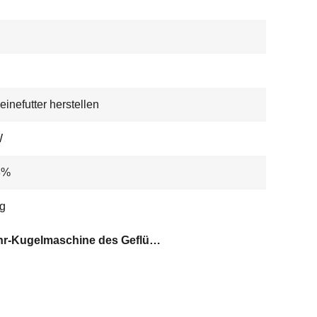
inefutter herstellen
W
8%
g
Zufuhr-Kugelmaschine des Geflügels 300Kg/H