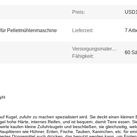
Preis:
USD1
e für Pelletmühlenmaschine
Lieferzeit:
7 Arb
Versorgungsmaterial-
60 Sä
Fähigkeit:
g/H
f Kugel, zufuhr zu machen spezialisiert wird. Sie deckt einen kleine
gel hohe Härte, internes Reifen, und ist bequem, damit Tiere essen. Sie 
te kaufen kleine Zufuhrkugeln und beschließen, sie gleichzeitig, welch
 Haupttieren wie Hühner, Enten, Fische, Tauben, Kaninchen, etc. für ei
uliertes Düngemittel auch drücken, das benutzt werden kann, um Ernte